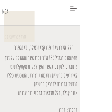
NOA
< חזרה לפרויקטים
חלל אירועים פונקציונאלי, סינגפור
שופהאוס בגודל 150 מ"ר בסינגפור הממוקם על דרך
מוחמד סולטן בסינגפור הפך למקום אקסקלוסיבי
לאירועים פרטיים וסדנאות יצירה. התוכנית כללה
הוספת מחיצות לחדרים פרטיים
אזור קבלה, חלל סדנאות מרכזי ובר עבודה
תפקיד: תכנון